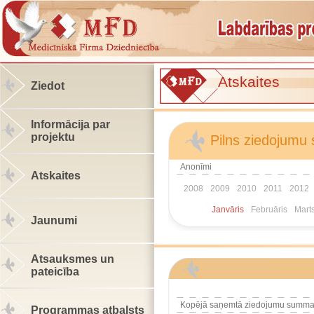
Atskaites
Ziedot
Informācija par
projektu
Pilns ziedojumu 
Anonīmi
Atskaites
2008
2009
2010
2011
2012
Janvāris
Februāris
Mart
Jaunumi
Atsauksmes un
pateicība
Kopējā saņemtā ziedojumu summa
Programmas atbalsts