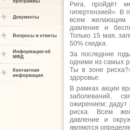
программы
Рига, пройдёт м
гипертензией». В 
Документы
всем желающим 
давление и беспл
Только 15 мая, за
Вопросы и ответы
50% скидка.
Информация об
За последние год
МФД
одними из самых р
Ты в зоне риска?
Контактная
информация
здоровье.
В рамках акции в
заболеваний, с
ожирением; дадут 
риска. Всем же
давление и окру
являются определя