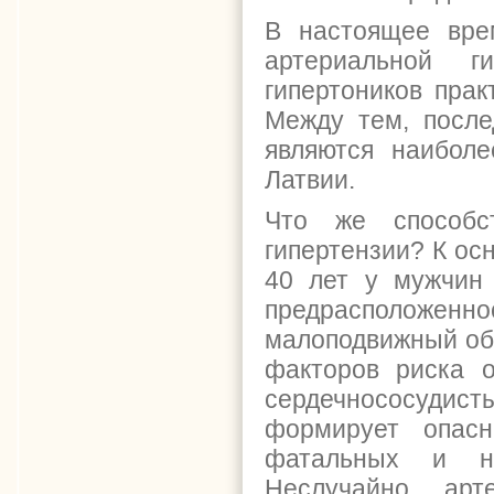
В настоящее вре
артериальной г
гипертоников прак
Между тем, после
являются наибол
Латвии.
Что же способс
гипертензии? К ос
40 лет у мужчин
предрасположе
малоподвижный обр
факторов риска 
сердечнососудист
формирует опасн
фатальных и не
Неслучайно арт