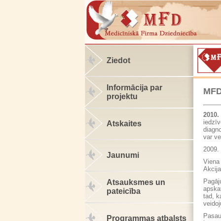
Ziedot
Informācija par
MFD
projektu
2010.
iedzī
Atskaites
diagn
var v
2009.
Jaunumi
Viena 
Akcija
Pagāj
Atsauksmes un
apska
pateicība
tad, k
veidoj
Pasau
Programmas atbalsts