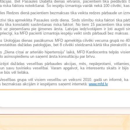
ltācijas. Bet Pasaules Diabēta dienas ietvaros, pacientiem tika piedāvā
a riska faktora noteikšanai. Šo iespēju izmantoja vairāk nekā 100 cilvēki, kas
les Redzes dienā pacientiem bezmaksas tika veikta redzes pārbaude un izmē
ktīvi tika apmeklēta Pasaules sirds diena. Sirds slimību riska faktori tika pā
tu tika konstatēti saslimšanas riska faktori. No tiem 15 pacientiem tika snieg
ti uz pieņemšanu pie ģimenes ārsta. Latvijas iedzīvotājiem ir ļoti augsti si
riecīgi, ka MFD pacienti izmantoja iespēju veikt sirds pārbaudi bez maksas.
as Uroloģijas dienas pasākumus MFD apmeklēja cilvēki vecuma grupā no 40
onstatētas dažādas patoloģijas, bet 8 cilvēki steidzamā kārtā tika pierakstīti
s „Diena cīņai ar arteriālo hipertensiju” laikā, MFD Kardiocentra telpās visie
ālo asinsspiedienu un saņemt ārsta konsultāciju par brīvu.
izējot dažādas veselības pārbaudes akcijas, mēs, nepārprotami, vēlamies, 
un savu tuvinieku veselībai. Varam apgalvot, ka interesentu skaits ir biji
se būs vēl lielāka.
eselības grupa vēl visiem veselību un veiksmi 2010. gadā un informē, ka
s bezmaksas akcijām ir iespējams saņemt internetā:
www.mfd.lv