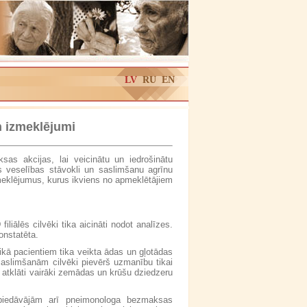
LV
RU
EN
 izmeklējumi
s akcijas, lai veicinātu un iedrošinātu
as veselības stāvokli un saslimšanu agrīnu
meklējumus, kurus ikviens no apmeklētājiem
iālēs cilvēki tika aicināti nodot analīzes.
onstatēta.
kā pacientiem tika veikta ādas un gļotādas
saslimšanām cilvēki pievērš uzmanību tikai
a atklāti vairāki zemādas un krūšu dziedzeru
 piedāvājām arī pneimonologa bezmaksas