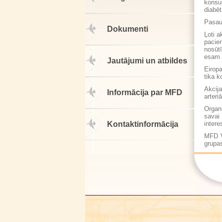
konsu
diabēt
Pasau
Dokumenti
Ļoti a
pacien
nosūtī
esam p
Jautājumi un atbildes
Eirop
tika k
Akcija
Informācija par MFD
arteri
Organ
savai 
Kontaktinformācija
intere
MFD V
grupa