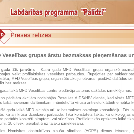
Preses relīzes
 Veselības grupas ārstu bezmaksas pieņemšanas un
 gada 26. janvāris
- Katru gadu MFD Veselības grupa organizē bezmaksa
votājus veikt profilaktiskās veselības pārbaudes. Rūpējoties par sabiedrīb
ostiku, MFD Veselības grupa, organizēto akciju ietvaros, piedāvā dažādus iz
eikt bez maksas.
 gada laikā MFD Veselības centrs piedāvāja astoņus dažādus izmeklējumus.
no pēdējām akcijām norisinājās Pasaules AIDS/HIV dienās, kad visās MFD fil
s laikā nevienam dalībniekam imūndeficīta vīrusa antivielu klātbūtne netika k
ušā gada laikā MFD aicināja arī uz bezmaksas onkologa konsultāciju. Tās lai
te, kā arī krūšu dziedzeru pārbaude. Tika konstatēts fakts, ka onkoloģijas 
ad parādās konkrēti simptomi vai sūdzības. Profilaktiskās apskates laikā tik
umi, 10 cilvēki pierakstīti uz tālāku izmeklēšanu.
les Hroniskas obstruktīvas plaušu slimības (HOPS) dienas ietvaros,