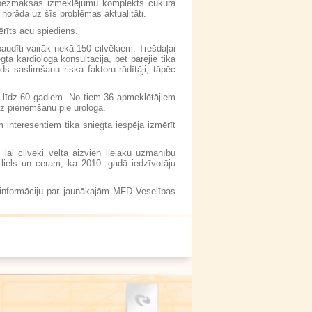
ts bezmaksas izmeklējumu komplekts cukura
 norāda uz šīs problēmas aktualitāti.
rīts acu spiediens.
rbaudīti vairāk nekā 150 cilvēkiem. Trešdaļai
ta kardiologa konsultācija, bet pārējie tika
rds saslimšanu riska faktoru rādītāji, tāpēc
 līdz 60 gadiem. No tiem 36 apmeklētājiem
 uz pieņemšanu pie urologa.
m interesentiem tika sniegta iespēja izmērīt
lai cilvēki velta aizvien lielāku uzmanību
s liels un ceram, ka 2010. gadā iedzīvotāju
 informāciju par jaunākajām MFD Veselības